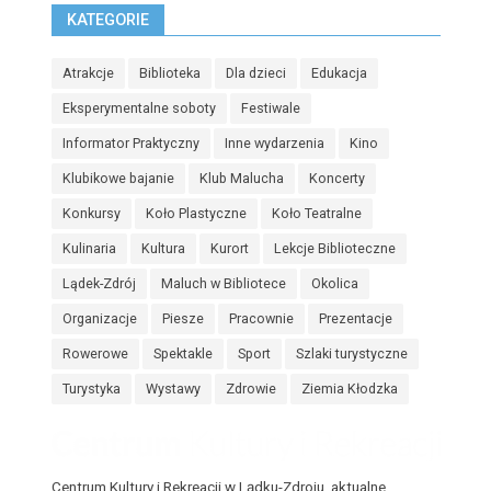
KATEGORIE
Atrakcje
Biblioteka
Dla dzieci
Edukacja
Eksperymentalne soboty
Festiwale
Informator Praktyczny
Inne wydarzenia
Kino
Klubikowe bajanie
Klub Malucha
Koncerty
Konkursy
Koło Plastyczne
Koło Teatralne
Kulinaria
Kultura
Kurort
Lekcje Biblioteczne
Lądek-Zdrój
Maluch w Bibliotece
Okolica
Organizacje
Piesze
Pracownie
Prezentacje
Rowerowe
Spektakle
Sport
Szlaki turystyczne
Turystyka
Wystawy
Zdrowie
Ziemia Kłodzka
Centrum Kultury i Rekreacji w Lądku-Zdroju, aktualne