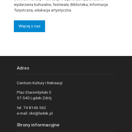
wydarzenia kulturalne, festiwale, Biblioteka, Informacja
Turystczna, edukacja artystyczna.
Więcej o nas
Adres
Centrum Kultury i Rekreacji
Plac Staromłyński 5
57-540 Lądek-Zdrój
tel. 74 8146 562
e-mail: ckir@ladek.pl
Strony informacyjne