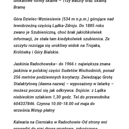
unikatowe formy skalne – Trzy Baszty oraz Skalną
Bramę
Góra Dzielec-
Wzniesienie (534 m n.p.m.) górujące nad
lewobrzeżną częścią Lądka-Zdroju. Do 1885 roku
zwano je Szubieniczną, choć brak jakichkolwiek
informacji, że stała tam kiedykolwiek szubienica. Ze
szczytu rozciąga się urokliwy widok na Trojaka,
Królówkę i Góry Bialskie.
Jaskinia Radochowska
– do 1966 r. największa znana
jaskinia w polskiej części Sudetów Wschodnich, ponad
256 metrów podziemnych korytarzy. Zwiedzając Grotę
Stalaktytową (dawna nazwa) – wyposażony w latarkę –
możesz poczuć się jak odkrywca.
Dojście:
z Lądka
niebieskim szlakiem 1,30 godz. Tel.do przewodnika:
604337846. Czynna 10.00-18.00 od maja do
września.Wstęp płatny
Kalwaria na Cierniaku w Radochowie-
Od strony wsi
prowadzi do niej droga gruntowa, zakończona