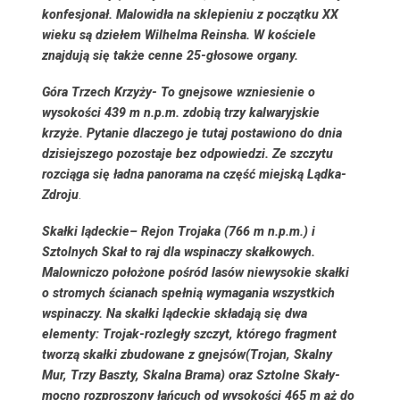
konfesjonał. Malowidła na sklepieniu z początku XX
wieku są dziełem Wilhelma Reinsha. W kościele
znajdują się także cenne 25-głosowe organy.
Góra Trzech Krzyży-
To gnejsowe wzniesienie o
wysokości 439 m n.p.m. zdobią trzy kalwaryjskie
krzyże. Pytanie dlaczego je tutaj postawiono do dnia
dzisiejszego pozostaje bez odpowiedzi. Ze szczytu
rozciąga się ładna panorama na część miejską Lądka-
Zdroju
.
Skałki lądeckie
– Rejon Trojaka (766 m n.p.m.) i
Sztolnych Skał to raj dla wspinaczy skałkowych.
Malowniczo położone pośród lasów niewysokie skałki
o stromych ścianach spełnią wymagania wszystkich
wspinaczy. Na skałki lądeckie składają się dwa
elementy: Trojak-rozległy szczyt, którego fragment
tworzą skałki zbudowane z gnejsów(Trojan, Skalny
Mur, Trzy Baszty, Skalna Brama) oraz Sztolne Skały-
mocno rozproszony łańcuch od wysokości 465 m aż do