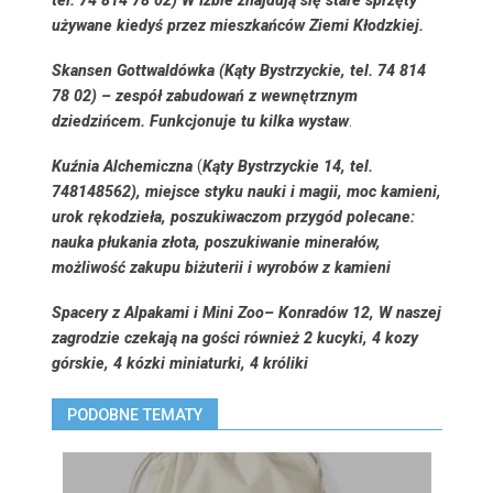
tel. 74 814 78 02) W Izbie znajdują się stare sprzęty
używane kiedyś przez mieszkańców Ziemi Kłodzkiej.
Skansen Gottwaldówka
(Kąty Bystrzyckie, tel. 74 814
78 02) – zespół zabudowań z wewnętrznym
dziedzińcem. Funkcjonuje tu kilka wystaw
.
Kuźnia Alchemiczna
(
Kąty Bystrzyckie 14, tel.
748148562), miejsce styku nauki i magii, moc kamieni,
urok rękodzieła, poszukiwaczom przygód polecane:
nauka płukania złota, poszukiwanie minerałów,
możliwość zakupu biżuterii i wyrobów z kamieni
Spacery z Alpakami i Mini Zoo
– Konradów 12, W naszej
zagrodzie czekają na gości również 2 kucyki, 4 kozy
górskie, 4 kózki miniaturki, 4 króliki
PODOBNE TEMATY