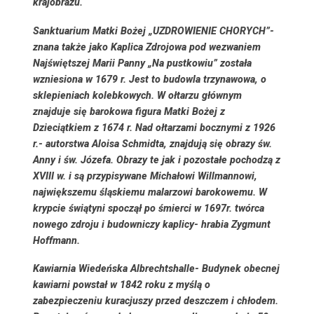
krajobrazu.
Sanktuarium Matki Bożej „UZDROWIENIE CHORYCH”-
znana także jako Kaplica Zdrojowa pod wezwaniem
Najświętszej Marii Panny „Na pustkowiu” została
wzniesiona w 1679 r. Jest to budowla trzynawowa, o
sklepieniach kolebkowych. W ołtarzu głównym
znajduje się barokowa figura Matki Bożej z
Dzieciątkiem z 1674 r. Nad ołtarzami bocznymi z 1926
r.- autorstwa Aloisa Schmidta, znajdują się obrazy św.
Anny i św. Józefa. Obrazy te jak i pozostałe pochodzą z
XVIII w. i są przypisywane Michałowi Willmannowi,
największemu śląskiemu malarzowi barokowemu. W
krypcie świątyni spoczął po śmierci w 1697r. twórca
nowego zdroju i budowniczy kaplicy- hrabia Zygmunt
Hoffmann.
Kawiarnia Wiedeńska Albrechtshalle-
Budynek obecnej
kawiarni powstał w 1842 roku z myślą o
zabezpieczeniu kuracjuszy przed deszczem i chłodem.