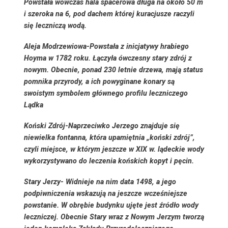
Powstała wówczas hala spacerowa długa na około 50 m
i szeroka na 6, pod dachem której kuracjusze raczyli
się leczniczą wodą.
Aleja Modrzewiowa-
Powstała z inicjatywy hrabiego
Hoyma w 1782 roku. Łączyła ówczesny stary zdrój z
nowym. Obecnie, ponad 230 letnie drzewa, mają status
pomnika przyrody, a ich powyginane konary są
swoistym symbolem głównego profilu leczniczego
Lądka
Koński Zdrój-
Naprzeciwko Jerzego znajduje się
niewielka fontanna, która upamiętnia „koński zdrój”,
czyli miejsce, w którym jeszcze w XIX w. lądeckie wody
wykorzystywano do leczenia końskich kopyt i pęcin.
Stary Jerzy-
Widnieje na nim data 1498, a jego
podpiwniczenia wskazują na jeszcze wcześniejsze
powstanie. W obrębie budynku ujęte jest źródło wody
leczniczej. Obecnie Stary wraz z Nowym Jerzym tworzą