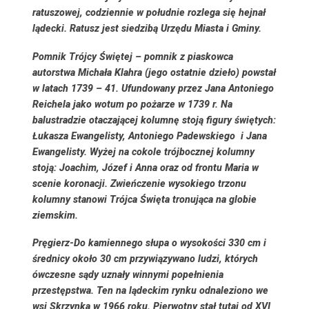
ratuszowej, codziennie w południe rozlega się hejnał
lądecki. Ratusz jest siedzibą Urzędu Miasta i Gminy.
Pomnik Trójcy Świętej
– pomnik z piaskowca
autorstwa Michała Klahra (jego ostatnie dzieło) powstał
w latach 1739 – 41. Ufundowany przez Jana Antoniego
Reichela jako wotum po pożarze w 1739 r. Na
balustradzie otaczającej kolumnę stoją figury świętych:
Łukasza Ewangelisty, Antoniego Padewskiego i Jana
Ewangelisty. Wyżej na cokole trójbocznej kolumny
stoją: Joachim, Józef i Anna oraz od frontu Maria w
scenie koronacji. Zwieńczenie wysokiego trzonu
kolumny stanowi Trójca Święta tronująca na globie
ziemskim.
Pręgierz-
Do kamiennego słupa o wysokości 330 cm i
średnicy około 30 cm przywiązywano ludzi, których
ówczesne sądy uznały winnymi popełnienia
przestępstwa. Ten na lądeckim rynku odnaleziono we
wsi Skrzynka w 1966 roku. Pierwotny stał tutaj od XVI