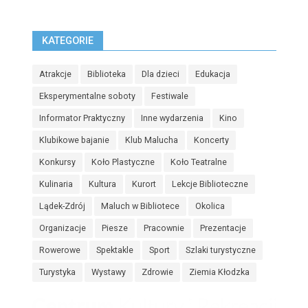
KATEGORIE
Atrakcje
Biblioteka
Dla dzieci
Edukacja
Eksperymentalne soboty
Festiwale
Informator Praktyczny
Inne wydarzenia
Kino
Klubikowe bajanie
Klub Malucha
Koncerty
Konkursy
Koło Plastyczne
Koło Teatralne
Kulinaria
Kultura
Kurort
Lekcje Biblioteczne
Lądek-Zdrój
Maluch w Bibliotece
Okolica
Organizacje
Piesze
Pracownie
Prezentacje
Rowerowe
Spektakle
Sport
Szlaki turystyczne
Turystyka
Wystawy
Zdrowie
Ziemia Kłodzka