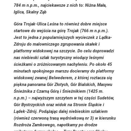
784 m n.p.m., najciekawsze z nich to: Niżna Mała,
Iglica, Skalny Ząb
Góra Trojak-
Ulica Leśna to również dobre miejsce
startowe do wejścia na górę Trojak (766 m n.p.m.).
Jest to jedna z popularniejszych wycieczek z Lądka-
Zdroju do malowniczego zgrupowania skałek i
platformy widokowej na szczycie. Do celu doprowadzi
nas niebieski szlak turystyczny wiodący leśnymi
ścieżkami o zróżnicowanym nachyleniu. Po około 45
minutach spokojnego marszu docieramy do platformy
widokowej zwanej Belwederem, z której roztacza się
piękna panorama Gór Złotych, Gór Bialskich, Masywu
Śnieżnika z Czarną Górą i Śnieżnikiem (1425 m.
n.p.m.) – najwyższym szczytem w tej części Sudetów,
Gór Bystrzyckich oraz widok na Stronie Śląskie i
Lądek-Zdrój. Podążając dalej niebieskim szlakiem
(również czerwoną trasą wędrówkową nr 3) w kierunku
Rozdroża Zamkowego, napotkamy po drodze