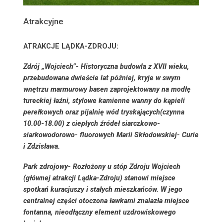
Atrakcyjne
ATRAKCJE LĄDKA-ZDROJU:
Zdrój „Wojciech”-
Historyczna budowla z XVII wieku,
przebudowana dwieście lat później, kryje w swym
wnętrzu marmurowy basen zaprojektowany na modłę
tureckiej łaźni, stylowe kamienne wanny do kąpieli
perełkowych oraz pijalnię wód tryskających(czynna
10.00-18.00) z ciepłych źródeł siarczkowo-
siarkowodorowo- fluorowych Marii Skłodowskiej- Curie
i Zdzisława.
Park zdrojowy-
Rozłożony u stóp Zdroju Wojciech
(głównej atrakcji Lądka-Zdroju) stanowi miejsce
spotkań kuracjuszy i stałych mieszkańców. W jego
centralnej części otoczona ławkami znalazła miejsce
fontanna, nieodłączny element uzdrowiskowego