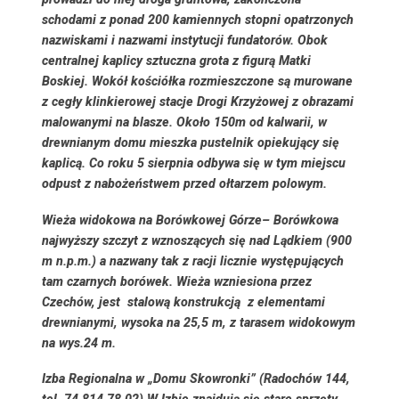
schodami z ponad 200 kamiennych stopni opatrzonych
nazwiskami i nazwami instytucji fundatorów. Obok
centralnej kaplicy sztuczna grota z figurą Matki
Boskiej. Wokół kościółka rozmieszczone są murowane
z cegły klinkierowej stacje Drogi Krzyżowej z obrazami
malowanymi na blasze. Około 150m od kalwarii, w
drewnianym domu mieszka pustelnik opiekujący się
kaplicą. Co roku 5 sierpnia odbywa się w tym miejscu
odpust z nabożeństwem przed ołtarzem polowym.
Wieża widokowa na Borówkowej Górze
– Borówkowa
najwyższy szczyt z wznoszących się nad Lądkiem (900
m n.p.m.) a nazwany tak z racji licznie występujących
tam czarnych borówek. Wieża wzniesiona przez
Czechów, jest stalową konstrukcją z elementami
drewnianymi, wysoka na 25,5 m, z tarasem widokowym
na wys.24 m.
Izba Regionalna w „Domu Skowronki
”
(Radochów 144,