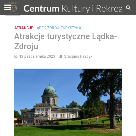
ATRAKCJE
•
LĄDEK-ZDRÓJ
•
TURYSTYKA
Atrakcje turystyczne Lądka-
Zdroju
13 października 2023
Gracjana Pazdyk