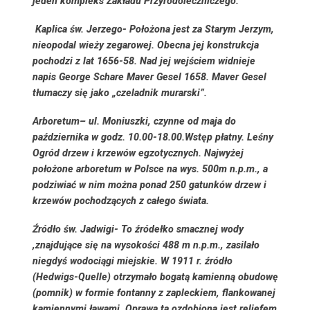
jeden kompleks Zakładu Przyrodoleczniczego.
Kaplica św. Jerzego-
Położona jest za Starym Jerzym,
nieopodal wieży zegarowej. Obecna jej konstrukcja
pochodzi z lat 1656-58. Nad jej wejściem widnieje
napis George Schare Maver Gesel 1658. Maver Gesel
tłumaczy się jako „czeladnik murarski”.
Arboretum
– ul. Moniuszki, czynne od maja do
października w godz. 10.00-18.00.Wstęp płatny. Leśny
Ogród drzew i krzewów egzotycznych. Najwyżej
położone arboretum w Polsce na wys. 500m n.p.m., a
podziwiać w nim można ponad 250 gatunków drzew i
krzewów pochodzących z całego świata.
Źródło św. Jadwigi-
To źródełko smacznej wody
,znajdujące się na wysokości 488 m n.p.m., zasilało
niegdyś wodociągi miejskie. W 1911 r. źródło
(Hedwigs-Quelle) otrzymało bogatą kamienną obudowę
(pomnik) w formie fontanny z zapleckiem, flankowanej
kamiennymi ławami. Oprawa ta ozdobiona jest reliefem