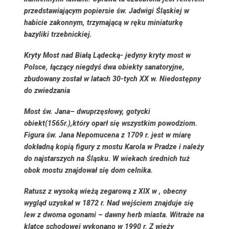
przedstawiającym popiersie św. Jadwigi Śląskiej w
habicie zakonnym, trzymającą w ręku miniaturkę
bazyliki trzebnickiej.
Kryty Most nad Białą Lądecką-
jedyny kryty most w
Polsce, łączący niegdyś dwa obiekty sanatoryjne,
zbudowany został w latach 30-tych XX w. Niedostępny
do zwiedzania
Most św. Jana
– dwuprzęsłowy, gotycki
obiekt(1565r.),który oparł się wszystkim powodziom.
Figura św. Jana Nepomucena z 1709 r. jest w miarę
dokładną kopią figury z mostu Karola w Pradze i należy
do najstarszych na Śląsku. W wiekach średnich tuż
obok mostu znajdował się dom celnika.
Ratusz
z wysoką wieżą zegarową z XIX w , obecny
wygląd uzyskał w 1872 r. Nad wejściem znajduje się
lew z dwoma ogonami – dawny herb miasta. Witraże na
klatce schodowej wykonano w 1990 r. Z wieży