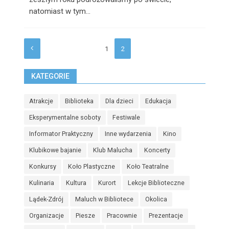
natomiast w tym...
1
2
KATEGORIE
Atrakcje
Biblioteka
Dla dzieci
Edukacja
Eksperymentalne soboty
Festiwale
Informator Praktyczny
Inne wydarzenia
Kino
Klubikowe bajanie
Klub Malucha
Koncerty
Konkursy
Koło Plastyczne
Koło Teatralne
Kulinaria
Kultura
Kurort
Lekcje Biblioteczne
Lądek-Zdrój
Maluch w Bibliotece
Okolica
Organizacje
Piesze
Pracownie
Prezentacje