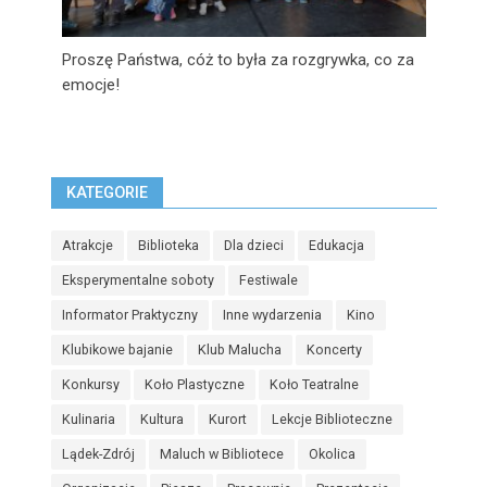
Proszę Państwa, cóż to była za rozgrywka, co za
emocje!
KATEGORIE
Atrakcje
Biblioteka
Dla dzieci
Edukacja
Eksperymentalne soboty
Festiwale
Informator Praktyczny
Inne wydarzenia
Kino
Klubikowe bajanie
Klub Malucha
Koncerty
Konkursy
Koło Plastyczne
Koło Teatralne
Kulinaria
Kultura
Kurort
Lekcje Biblioteczne
Lądek-Zdrój
Maluch w Bibliotece
Okolica