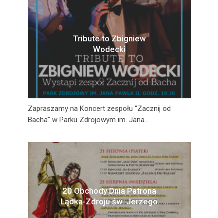
Tribute to Zbigniew
Wodecki
Zapraszamy na Koncert zespołu "Zacznij od
Bacha" w Parku Zdrojowym im. Jana...
20 Obchody Dnia Patrona
Lądka-Zdroju św. Jerzego