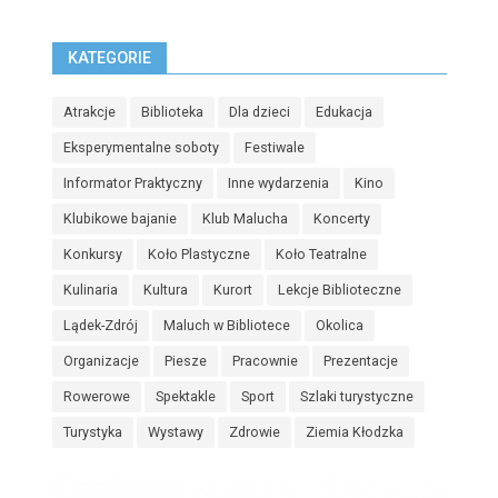
KATEGORIE
Atrakcje
Biblioteka
Dla dzieci
Edukacja
Eksperymentalne soboty
Festiwale
Informator Praktyczny
Inne wydarzenia
Kino
Klubikowe bajanie
Klub Malucha
Koncerty
Konkursy
Koło Plastyczne
Koło Teatralne
Kulinaria
Kultura
Kurort
Lekcje Biblioteczne
Lądek-Zdrój
Maluch w Bibliotece
Okolica
Organizacje
Piesze
Pracownie
Prezentacje
Rowerowe
Spektakle
Sport
Szlaki turystyczne
Turystyka
Wystawy
Zdrowie
Ziemia Kłodzka