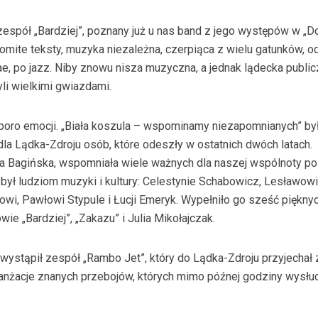
 zespół „Bardziej”, poznany już u nas band z jego występów w „
omite teksty, muzyka niezależna, czerpiąca z wielu gatunków, o
ae, po jazz. Niby znowu nisza muzyczna, a jednak lądecka publi
yli wielkimi gwiazdami.
sporo emocji. „Biała koszula – wspominamy niezapomnianych” by
la Lądka-Zdroju osób, które odeszły w ostatnich dwóch latach.
 Bagińska, wspomniała wiele ważnych dla naszej wspólnoty pos
ył ludziom muzyki i kultury: Celestynie Schabowicz, Lesławow
owi, Pawłowi Stypule i Łucji Emeryk. Wypełniło go sześć piękny
ie „Bardziej”, „Zakazu” i Julia Mikołajczak.
wystąpił zespół „Rambo Jet”, który do Lądka-Zdroju przyjechał 
anżacje znanych przebojów, których mimo późnej godziny wysłu