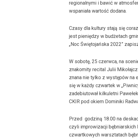
regionalnymi i bawić w atmosfer
wspaniała wartość dodana.
Czasy dla kultury stają się coraz
jest pieniędzy w budżetach gmi
„Noc Świętojańska 2022” zapisz
W sobotę, 25 czerwca, na sceni
znakomity recital Julii Mikołaj
znana nie tylko z występów na 
się w każdy czwartek w „Piwnic
zadebiutował kilkuletni Pawełe
CKIR pod okiem Dominiki Radw
Przed godziną 18.00 na deskach 
czyli improwizacji bębniarskich
czwartkowych warsztatach bębn