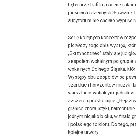
bębniarze trafili na scenę i ak
pieśniach rdzennych Słowian z 
audytorium nie chciało wypuścić
Serię kolejnych koncertów rozp
pierwszy tego dnia występ, któ
„Skrzynczanek” stały się już gł
zespołem wokalnym po grupie ze
wokalnych Dolnego Śląska, któr
Występy obu zespołów są pewn
szerokich horyzontów muzyki l
warsztacie wokalnym, jednak w z
szczere i prostolinijne. „Hejszo
granice chóralistyki, harmonijn
jednym niejako bloku, w finale
i polskiego folkloru. Do tego, p
kolejne utwory.