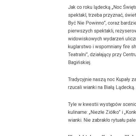
Jak co roku lądecką „Noc Święt
spektakl, trzeba przyznać, świe
Być Nie Powinno”, coraz bardzie
pierwszych spektakli, reżysero
widowiskowych wydarzeń uliczny
kuglarstwo i wspomniany fire s
Teatralni”, działający przy Cent
Bagińskiej.
Tradycyjnie naszą noc Kupały z
rzucali wianki na Białą Lądecką.
Tyle w kwestii występów scenic
kulinarne: „Niezłe Ziółko” i „K
wianki. Nie zabrakło rytuału pal