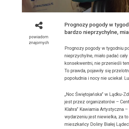
Prognozy pogody w tygodn
bardzo nieprzychylne, mi
powiadom
znajomych
Prognozy pogody w tygodniu po
nieprzychylne, miało padać cały
konsekwentni, nie przenieśli te
To prawda, pojawiły się przelot
popołudnia i nocy nie uciekał. L
„Noc Świętojańska” w Lądku-Zdr
jest przez organizatorów – Cent
Klahra” Kawiarnia Artystyczna 
wydarzeniu jest niewielka, za t
mieszkańcy Doliny Białej Lądec