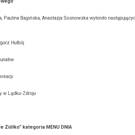
owego”
a, Paulina Bagińska, Anastazja Sosnowska wyłoniło następujący
egorz Hulbój
munalne
kreacji
ny w Lądku-Zdroju
łe Ziółko” kategoria MENU DNIA