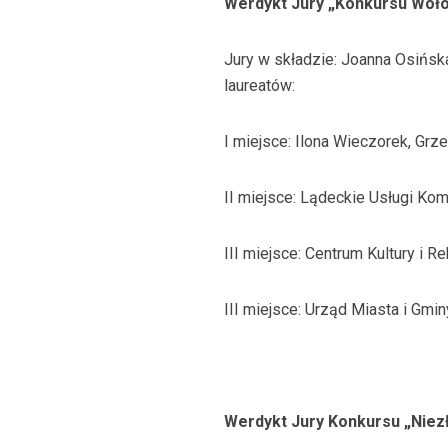
Werdykt Jury „Konkursu Woł
Jury w składzie: Joanna Osińsk
laureatów:
I miejsce: Ilona Wieczorek, Grz
II miejsce: Lądeckie Usługi Ko
III miejsce: Centrum Kultury i Re
III miejsce: Urząd Miasta i Gmi
Werdykt Jury Konkursu „Niez