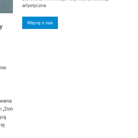
artystyczna.
Więcej o nas
y
mie.
owania
i „Don
ącą
rej