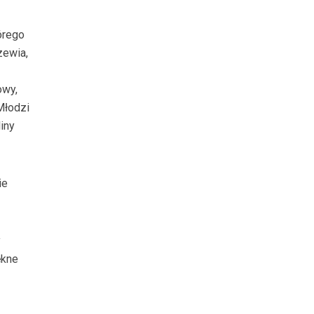
órego
zewia,
owy,
Młodzi
liny
ie
y
ękne