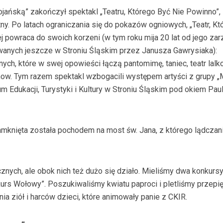
ojańską” zakończył spektakl „Teatru, Którego Być Nie Powinno”,
tny. Po latach ograniczania się do pokazów ogniowych, „Teatr, Kt
j powraca do swoich korzeni (w tym roku mija 20 lat od jego zar
wanych jeszcze w Stroniu Śląskim przez Janusza Gawrysiaka):
ch, które w swej opowieści łączą pantomimę, taniec, teatr lalk
how. Tym razem spektakl wzbogacili występem artyści z grupy „
rum Edukacji, Turystyki i Kultury w Stroniu Śląskim pod okiem Pau
amknięta została pochodem na most św. Jana, z którego lądczan
znych, ale obok nich też dużo się działo. Mieliśmy dwa konkurs
onkurs Wołowy”. Poszukiwaliśmy kwiatu paproci i pletliśmy przepi
enia ziół i harców dzieci, które animowały panie z CKIR.