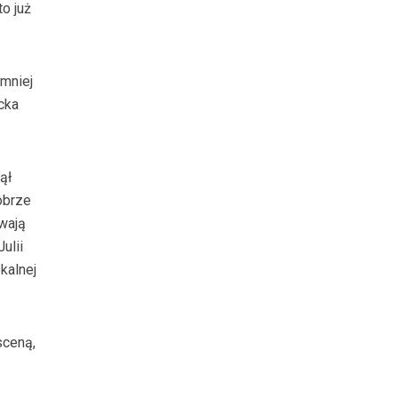
o już
 mniej
cka
ął
dobrze
ywają
ulii
kalnej
sceną,