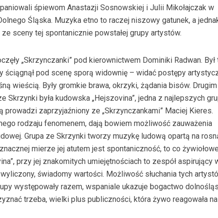
ompaniowali śpiewom Anastazji Sosnowskiej i Julii Mikołajczak w
Dolnego Śląska. Muzyka etno to raczej niszowy gatunek, a jedna
 ze sceny tej spontanicznie powstałej grupy artystów.
oczęły „Skrzynczanki” pod kierownictwem Dominiki Radwan. Był 
ry ściągnął pod scenę sporą widownię – widać postępy artystyc
ośną wieścią. Były gromkie brawa, okrzyki, żądania bisów. Drugim
 Skrzynki była kudowska „Hejszovina”, jedna z najlepszych gr
ą prowadzi zaprzyjaźniony ze „Skrzynczankami” Maciej Kieres.
ego rodzaju fenomenem, dają bowiem możliwość zauważenia
udowej. Grupa ze Skrzynki tworzy muzykę ludową opartą na ros
nacznej mierze jej atutem jest spontaniczność, to co żywiołowe
vina”, przy jej znakomitych umiejętnościach to zespół aspirujący 
ie wyliczony, świadomy wartości. Możliwość słuchania tych artys
 grupy występowały razem, wspaniale ukazuje bogactwo dolnoślą
rzyznać trzeba, wielki plus publiczności, która żywo reagowała na