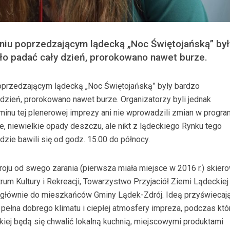
iu poprzedzającym lądecką „Noc Świętojańską” był
ało padać cały dzień, prorokowano nawet burze.
przedzającym lądecką „Noc Świętojańską” były bardzo
 dzień, prorokowano nawet burze. Organizatorzy byli jednak
rminu tej plenerowej imprezy ani nie wprowadzili zmian w progra
ne, niewielkie opady deszczu, ale nikt z lądeckiego Rynku tego
udzie bawili się od godz. 15.00 do północy.
oju od swego zarania (pierwsza miała miejsce w 2016 r.) skier
rum Kultury i Rekreacji, Towarzystwo Przyjaciół Ziemi Lądeckiej 
– głównie do mieszkańców Gminy Lądek-Zdrój. Ideą przyświecaj
o pełna dobrego klimatu i ciepłej atmosfery impreza, podczas któ
kiej będą się chwalić lokalną kuchnią, miejscowymi produktami