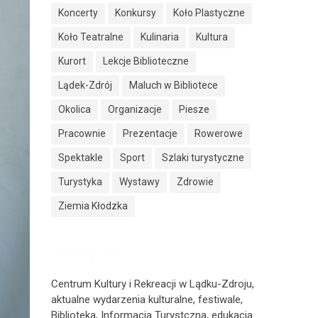
Koncerty
Konkursy
Koło Plastyczne
Koło Teatralne
Kulinaria
Kultura
Kurort
Lekcje Biblioteczne
Lądek-Zdrój
Maluch w Bibliotece
Okolica
Organizacje
Piesze
Pracownie
Prezentacje
Rowerowe
Spektakle
Sport
Szlaki turystyczne
Turystyka
Wystawy
Zdrowie
Ziemia Kłodzka
Centrum Kultury i Rekreacji w Lądku-Zdroju,
aktualne wydarzenia kulturalne, festiwale,
Biblioteka, Informacja Turystczna, edukacja