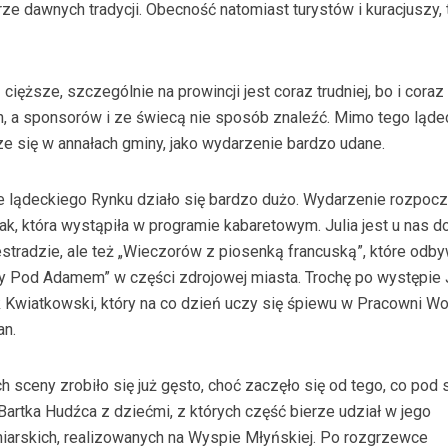
ze dawnych tradycji. Obecność natomiast turystów i kuracjuszy, t
 cięższe, szczególnie na prowincji jest coraz trudniej, bo i coraz
n, a sponsorów i ze świecą nie sposób znaleźć. Mimo tego ląde
e się w annałach gminy, jako wydarzenie bardzo udane.
e lądeckiego Rynku działo się bardzo dużo. Wydarzenie rozpocz
czak, która wystąpiła w programie kabaretowym. Julia jest u nas 
estradzie, ale też „Wieczorów z piosenką francuską”, które odb
y Pod Adamem” w części zdrojowej miasta. Trochę po występie J
k Kwiatkowski, który na co dzień uczy się śpiewu w Pracowni Wo
an.
sceny zrobiło się już gęsto, choć zaczęło się od tego, co pod 
 Bartka Hudźca z dziećmi, z których część bierze udział w jego
iarskich, realizowanych na Wyspie Młyńskiej. Po rozgrzewce