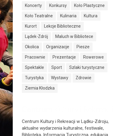
Koncerty
Konkursy
Koło Plastyczne
Koło Teatralne
Kulinaria
Kultura
Kurort
Lekcje Biblioteczne
Lądek-Zdrój
Maluch w Bibliotece
Okolica
Organizacje
Piesze
Pracownie
Prezentacje
Rowerowe
Spektakle
Sport
Szlaki turystyczne
Turystyka
Wystawy
Zdrowie
Ziemia Kłodzka
Centrum Kultury i Rekreacji w Lądku-Zdroju,
aktualne wydarzenia kulturalne, festiwale,
Biblioteka, Informacja Turystczna, edukacja