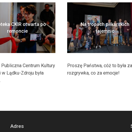
oteka CKIR otwarta po
Na tropach piłkarskich
remoncie
tajemnic
a Publiczna Centrum Kultury
Proszę Państwa, cóż to była z
ji w Lądku-Zdroju była
rozgrywka, co za emocje!
.
Adres