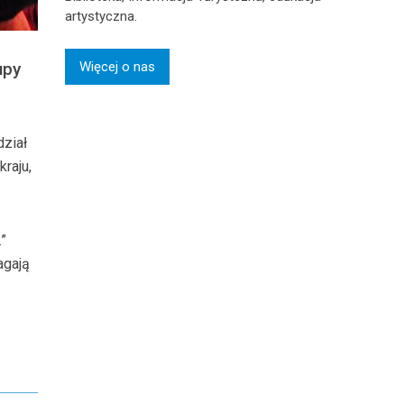
artystyczna.
Więcej o nas
upy
dział
raju,
”
agają