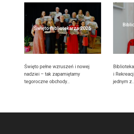
Bibli
Święto Bibliotekarza 2026
Święto pełne wzruszeń i nowej
Bibliotek
nadziei – tak zapamiętamy
i Rekreac
tegoroczne obchody...
jednym z..