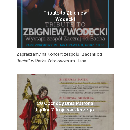
Tribute to Zbigniew
Wodecki
Zapraszamy na Koncert zespołu "Zacznij od
Bacha" w Parku Zdrojowym im. Jana...
20 Obchody Dnia Patrona
Lądka-Zdroju św. Jerzego