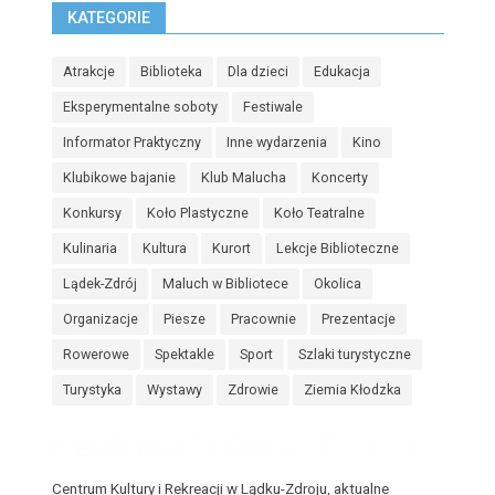
KATEGORIE
Atrakcje
Biblioteka
Dla dzieci
Edukacja
Eksperymentalne soboty
Festiwale
Informator Praktyczny
Inne wydarzenia
Kino
Klubikowe bajanie
Klub Malucha
Koncerty
Konkursy
Koło Plastyczne
Koło Teatralne
Kulinaria
Kultura
Kurort
Lekcje Biblioteczne
Lądek-Zdrój
Maluch w Bibliotece
Okolica
Organizacje
Piesze
Pracownie
Prezentacje
Rowerowe
Spektakle
Sport
Szlaki turystyczne
Turystyka
Wystawy
Zdrowie
Ziemia Kłodzka
Centrum Kultury i Rekreacji w Lądku-Zdroju, aktualne