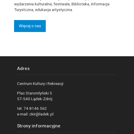
wydarzenia kulturalne, festiwale, Biblioteka, Informacja
Turystczna, edukacja artystyczna.
Więcej o nas
Adres
Centrum Kultury i Rekreacji
Plac Staromłyński 5
57-540 Lądek-Zdrój
tel. 74 8146 562
e-mail: ckir@ladek.pl
Strony informacyjne