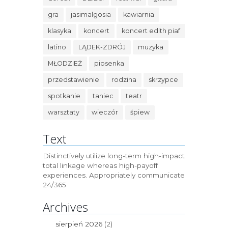
gra
jasimalgosia
kawiarnia
klasyka
koncert
koncert edith piaf
latino
LĄDEK-ZDRÓJ
muzyka
MŁODZIEŻ
piosenka
przedstawienie
rodzina
skrzypce
spotkanie
taniec
teatr
warsztaty
wieczór
śpiew
Text
Distinctively utilize long-term high-impact
total linkage whereas high-payoff
experiences. Appropriately communicate
24/365.
Archives
sierpień 2026
(2)