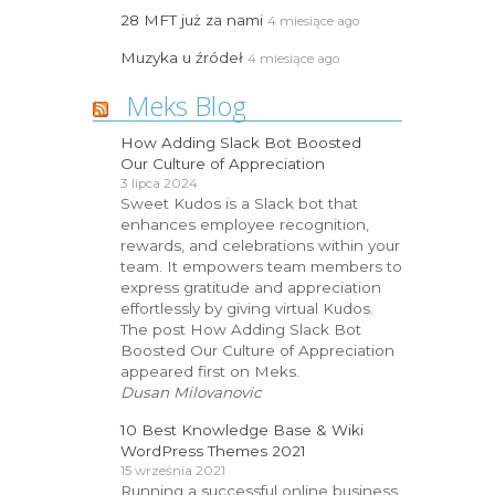
28 MFT już za nami
4 miesiące ago
Muzyka u źródeł
4 miesiące ago
Meks Blog
How Adding Slack Bot Boosted
Our Culture of Appreciation
3 lipca 2024
Sweet Kudos is a Slack bot that
enhances employee recognition,
rewards, and celebrations within your
team. It empowers team members to
express gratitude and appreciation
effortlessly by giving virtual Kudos.
The post How Adding Slack Bot
Boosted Our Culture of Appreciation
appeared first on Meks.
Dusan Milovanovic
10 Best Knowledge Base & Wiki
WordPress Themes 2021
15 września 2021
Running a successful online business