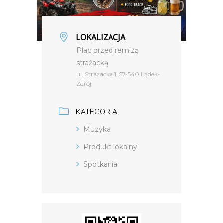
LOKALIZACJA
Plac przed remizą
strażacką
ul. Strażacka 1, 57-540 Lądek-
Zdrój
KATEGORIA
Muzyka
Produkt lokalny
Spotkania