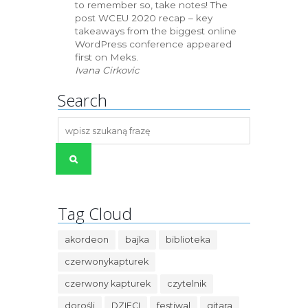
to remember so, take notes! The
post WCEU 2020 recap – key
takeaways from the biggest online
WordPress conference appeared
first on Meks.
Ivana Cirkovic
Search
Tag Cloud
akordeon
bajka
biblioteka
czerwonykapturek
czerwony kapturek
czytelnik
dorośli
DZIECI
festiwal
gitara