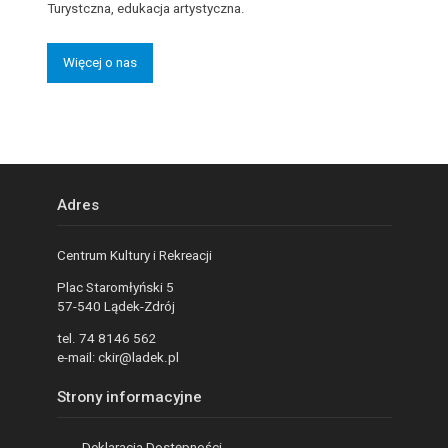
Turystczna, edukacja artystyczna.
Więcej o nas
Adres
Centrum Kultury i Rekreacji
Plac Staromłyński 5
57-540 Lądek-Zdrój
tel. 74 8146 562
e-mail: ckir@ladek.pl
Strony informacyjne
Deklaracja Dostępności