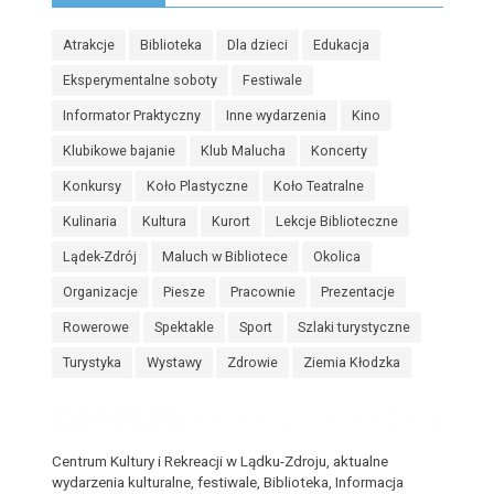
Atrakcje
Biblioteka
Dla dzieci
Edukacja
Eksperymentalne soboty
Festiwale
Informator Praktyczny
Inne wydarzenia
Kino
Klubikowe bajanie
Klub Malucha
Koncerty
Konkursy
Koło Plastyczne
Koło Teatralne
Kulinaria
Kultura
Kurort
Lekcje Biblioteczne
Lądek-Zdrój
Maluch w Bibliotece
Okolica
Organizacje
Piesze
Pracownie
Prezentacje
Rowerowe
Spektakle
Sport
Szlaki turystyczne
Turystyka
Wystawy
Zdrowie
Ziemia Kłodzka
Centrum Kultury i Rekreacji w Lądku-Zdroju, aktualne
wydarzenia kulturalne, festiwale, Biblioteka, Informacja