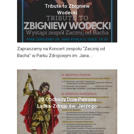
Tribute to Zbigniew
Wodecki
Zapraszamy na Koncert zespołu "Zacznij od
Bacha" w Parku Zdrojowym im. Jana...
20 Obchody Dnia Patrona
Lądka-Zdroju św. Jerzego