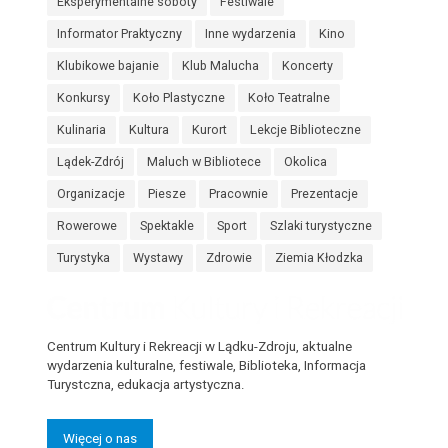
Eksperymentalne soboty
Festiwale
Informator Praktyczny
Inne wydarzenia
Kino
Klubikowe bajanie
Klub Malucha
Koncerty
Konkursy
Koło Plastyczne
Koło Teatralne
Kulinaria
Kultura
Kurort
Lekcje Biblioteczne
Lądek-Zdrój
Maluch w Bibliotece
Okolica
Organizacje
Piesze
Pracownie
Prezentacje
Rowerowe
Spektakle
Sport
Szlaki turystyczne
Turystyka
Wystawy
Zdrowie
Ziemia Kłodzka
Centrum Kultury i Rekreacji w Lądku-Zdroju, aktualne
wydarzenia kulturalne, festiwale, Biblioteka, Informacja
Turystczna, edukacja artystyczna.
Więcej o nas