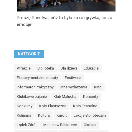
Proszę Państwa, cóż to była za rozgrywka, co za
emocje!
KATEGORIE
Atrakcje
Biblioteka
Dla dzieci
Edukacja
Eksperymentalne soboty
Festiwale
Informator Praktyczny
Inne wydarzenia
Kino
Klubikowe bajanie
Klub Malucha
Koncerty
Konkursy
Koło Plastyczne
Koło Teatralne
Kulinaria
Kultura
Kurort
Lekcje Biblioteczne
Lądek-Zdrój
Maluch w Bibliotece
Okolica