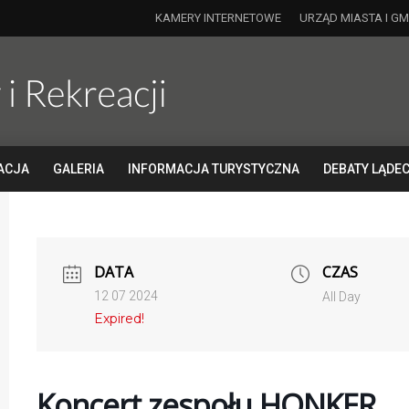
KAMERY INTERNETOWE
URZĄD MIASTA I GM
ACJA
GALERIA
INFORMACJA TURYSTYCZNA
DEBATY LĄDEC
DATA
CZAS
12 07 2024
All Day
Expired!
Koncert zespołu HONKER