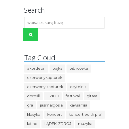
Search
Tag Cloud
akordeon
bajka
biblioteka
czerwonykapturek
czerwony kapturek
czytelnik
dorośli
DZIECI
festiwal
gitara
gra
jasimalgosia
kawiarnia
klasyka
koncert
koncert edith piaf
latino
LĄDEK-ZDRÓJ
muzyka