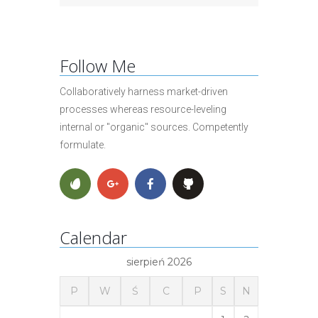
Follow Me
Collaboratively harness market-driven
processes whereas resource-leveling
internal or "organic" sources. Competently
formulate.
Calendar
sierpień 2026
P
W
Ś
C
P
S
N