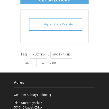
+ Dodaj do Google Calendar
Tagi:
,
,
MUZYKA
SPOTKANIE
,
TANIEC
WIECZÓR
Adres
Centrum Kultury i Rekreacji
Plac Staromłyński 5
57-540 Lądek-Zdrój