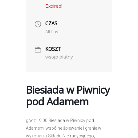
Expired!
CZAS
All Day
KOSZT
wstęp płatny
Biesiada w Piwnicy
pod Adamem
godz.19.00 Biesiada w Piwnicy pod
Adamem, wspólne śpiewanie i granie w
wykonaniu Składu Nietradycyjnego,