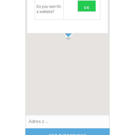
Do you own thi
OK
s website?
1