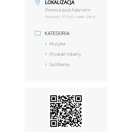
LOKALIZACJA
Piwnica pod Adamem
Wolności, 57-540 Ladek-Zdrój
KATEGORIA
Muzyka
Produkt lokalny
Spotkania