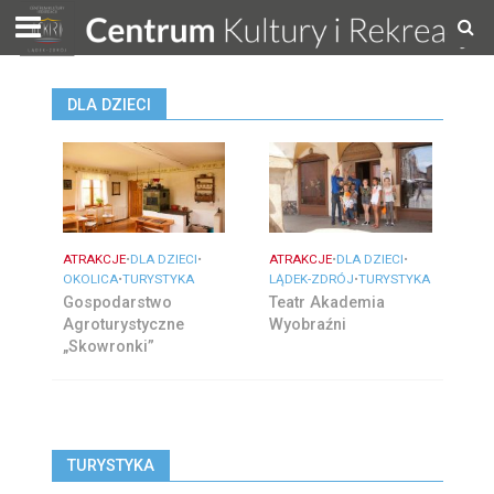
DLA DZIECI
ATRAKCJE
•
DLA DZIECI
•
ATRAKCJE
•
DLA DZIECI
•
OKOLICA
•
TURYSTYKA
LĄDEK-ZDRÓJ
•
TURYSTYKA
Gospodarstwo
Teatr Akademia
Agroturystyczne
Wyobraźni
„Skowronki”
TURYSTYKA