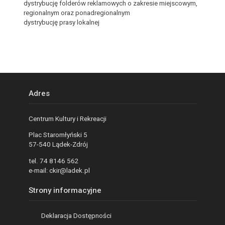
dystrybucję folderów reklamowych o zakresie miejscowym,
regionalnym oraz ponadregionalnym
dystrybucję prasy lokalnej
Adres
Centrum Kultury i Rekreacji
Plac Staromłyński 5
57-540 Lądek-Zdrój
tel. 74 8146 562
e-mail: ckir@ladek.pl
Strony informacyjne
Deklaracja Dostępności